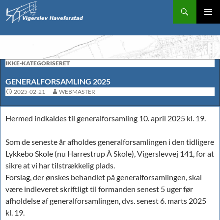
Søg
Vigerslev Haveforstad
Pri
HOP
me
TIL
IKKE-KATEGORISERET
INDHOLD
GENERALFORSAMLING 2025
2025-02-21
WEBMASTER
Hermed indkaldes til generalforsamling 10. april 2025 kl. 19.
Som de seneste år afholdes generalforsamlingen i den tidligere
Lykkebo Skole (nu Harrestrup Å Skole), Vigerslevvej 141, for at
sikre at vi har tilstrækkelig plads.
Forslag, der ønskes behandlet på generalforsamlingen, skal
være indleveret skriftligt til formanden senest 5 uger før
afholdelse af generalforsamlingen, dvs. senest 6. marts 2025
kl. 19.